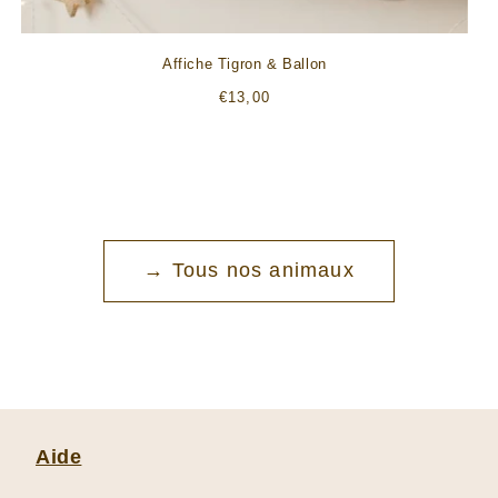
:
Affiche Tigron & Ballon
Prix
€13,00
habituel
→ Tous nos animaux
Aide