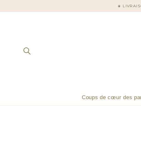
et
☀️ LIVRA
passer
au
contenu
Coups de cœur des pa