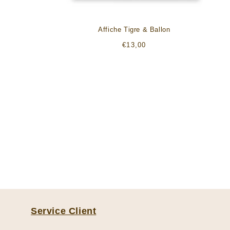
Affiche Tigre & Ballon
Prix
€13,00
habituel
Service Client