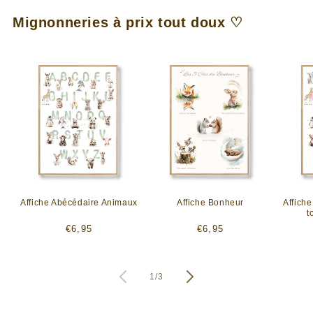
Mignonneries à prix tout doux ♡
Affiche Abécédaire Animaux
Affiche Bonheur
Affich
t
Prix
Prix
€6,95
€6,95
habituel
habituel
de
1
/
3