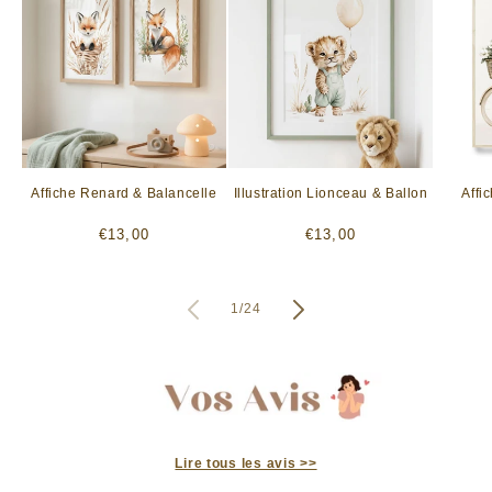
Affiche Renard & Balancelle
Illustration Lionceau & Ballon
Affi
Prix
Prix
€13,00
€13,00
habituel
habituel
de
1
/
24
Lire tous les avis >>