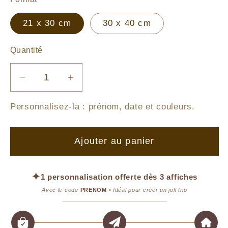
21 x 30 cm
30 x 40 cm
Quantité
Réduire
Augmenter
la
la
Personnalisez-la :
prénom, date et couleurs
.
quantité
quantité
de
de
Affiche
Affiche
Ajouter au panier
–
–
Duo
Duo
de
de
✦
1 personnalisation offerte dès 3 affiches
Douceur
Douceur
Avec le code
PRENOM
• Idéal pour créer un joli trio