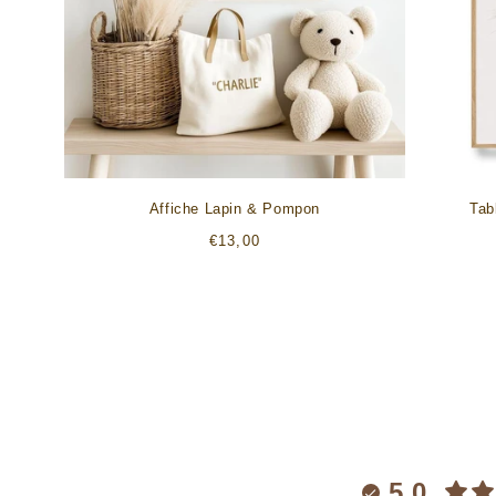
Affiche Lapin & Pompon
Tab
Prix
€13,00
habituel
5.0