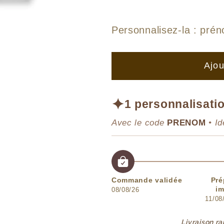
la
la
quantité
quantité
de
de
Personnalisez-la :
prén
Affiche
Affiche
Duo
Duo
Ajou
Ratons
Ratons
Laveurs
Laveurs
sur
sur
✦
1 personnalisatio
Glace
Glace
Avec le code
PRENOM
• Id
Commande validée
Pré
im
08/08/26
11/08
Livraison r