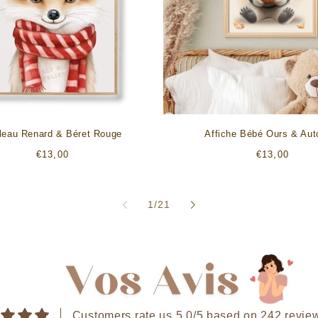
leau Renard & Béret Rouge
Affiche Bébé Ours & Au
Prix
Prix
€13,00
€13,00
habituel
habituel
de
1
/
21
Customers rate us 5.0/5 based on 242 revie