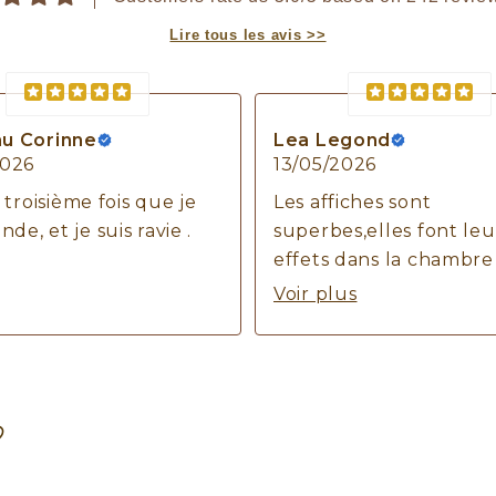
Lire tous les avis >>
u Corinne
Lea Legond
2026
13/05/2026
a troisième fois que je
Les affiches sont
e, et je suis ravie .
superbes,elles font leu
effets dans la chambre
notre fils 😻
Voir plus
Merci beaucoup pour 
professionnalisme !
N’hésitez pas une seul
seconde à passer votre
♡
commande !😻🫶🏼