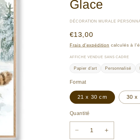
Glace
DÉCORATION MURALE PERSONNA
Prix
€13,00
habituel
Frais d'expédition
calculés à l'
AFFICHE VENDUE SANS CADRE
Papier d’art
Personnalisé
Format
21 x 30 cm
30 x
Quantité
Réduire
Augmenter