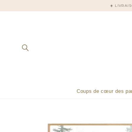
et
☀️ LIVRA
passer
au
contenu
Coups de cœur des pa
Passer aux
informations
produits