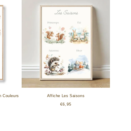
n Couleurs
Affiche Les Saisons
Prix
€6,95
habituel