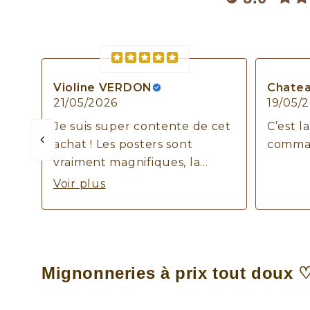
Violine VERDON
Chatea
21/05/2026
19/05/
Je suis super contente de cet
C’est l
achat ! Les posters sont
command
vraiment magnifiques, la
finition et la qualité sont top !
Voir plus
Merci
Mignonneries à prix tout doux 