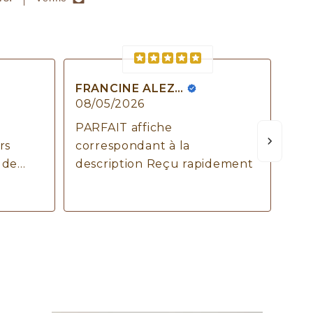
FRANCINE ALEZARD
08/05/2026
06/
PARFAIT affiche
Rav
rs
correspondant à la
not
 de
description Reçu rapidement
jus
cou
Voi
votre
qua
vra
e
cha
Mer