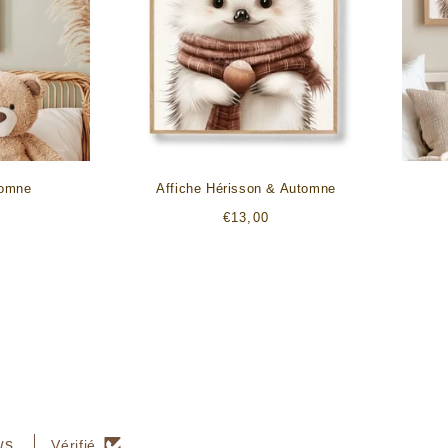
tomne
Affiche Hérisson & Automne
Prix
€13,00
habituel
ws.
Vérifié