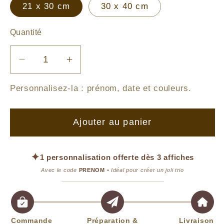
21 x 30 cm
30 x 40 cm
Quantité
Réduire
Augmenter
la
la
Personnalisez-la :
prénom, date et couleurs
.
quantité
quantité
de
de
Affiche
Affiche
Ajouter au panier
Le
Le
Trio
Trio
Des
Des
✦
1 personnalisation offerte dès 3 affiches
Lapins
Lapins
Avec le code
PRENOM
• Idéal pour créer un joli trio
Commande
Préparation &
Livraison