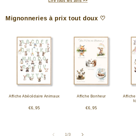
Lire tous les avis >>
Mignonneries à prix tout doux ♡
Affiche Abécédaire Animaux
Affiche Bonheur
Affich
t
Prix
Prix
€6,95
€6,95
habituel
habituel
de
1
/
3