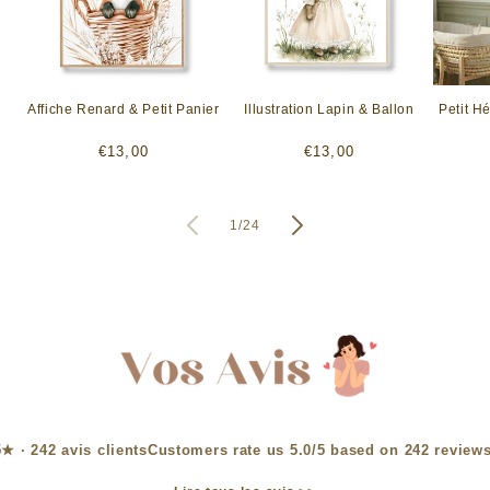
Affiche Renard & Petit Panier
Illustration Lapin & Ballon
Petit H
Prix
Prix
€13,00
€13,00
habituel
habituel
de
1
/
24
Customers rate us 5.0/5 based on 242 reviews