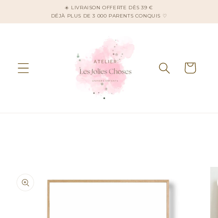
et
☀️ LIVRAISON OFFERTE DÈS 39 €
passer
DÉJÀ PLUS DE 3 000 PARENTS CONQUIS ♡
au
contenu
Panier
Passer aux
informations
produits