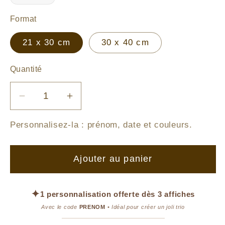
Format
21 x 30 cm
30 x 40 cm
Quantité
Réduire
Augmenter
la
la
Personnalisez-la :
prénom, date et couleurs
.
quantité
quantité
de
de
Affiche
Affiche
Ajouter au panier
–
–
Sous
Sous
le
le
✦
1 personnalisation offerte dès 3 affiches
Parapluie
Parapluie
Avec le code
PRENOM
• Idéal pour créer un joli trio
Magique
Magique