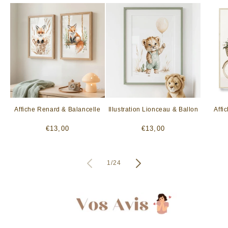
Affiche Renard & Balancelle
Illustration Lionceau & Ballon
Affi
Prix
Prix
€13,00
€13,00
habituel
habituel
de
1
/
24