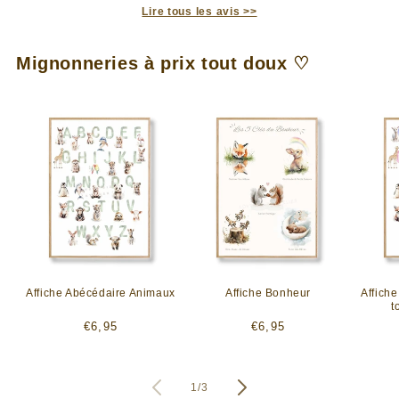
Lire tous les avis >>
Mignonneries à prix tout doux ♡
Affiche Abécédaire Animaux
Affiche Bonheur
Affich
t
Prix
Prix
€6,95
€6,95
habituel
habituel
de
1
/
3