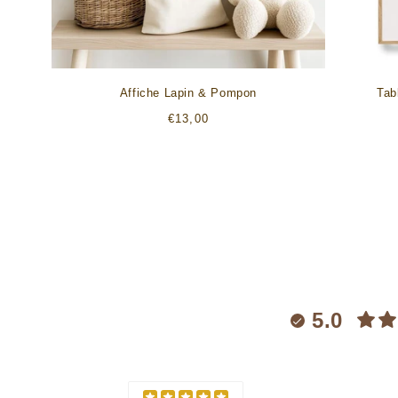
Affiche Lapin & Pompon
Tab
Prix
€13,00
habituel
5.0