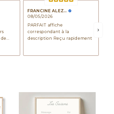
FRANCINE ALEZARD
08/05/2026
06/
PARFAIT affiche
Rav
rs
correspondant à la
not
 de
description Reçu rapidement
jus
cou
Voi
votre
qua
vra
e
cha
Mer