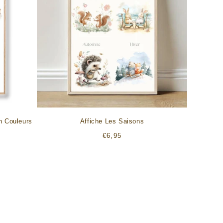
n Couleurs
Affiche Les Saisons
Prix
€6,95
habituel