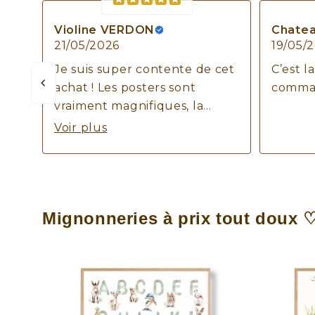
Violine VERDON
Chatea
21/05/2026
19/05/
Je suis super contente de cet
C’est l
achat ! Les posters sont
command
vraiment magnifiques, la
finition et la qualité sont top !
Voir plus
Merci
Mignonneries à prix tout doux 