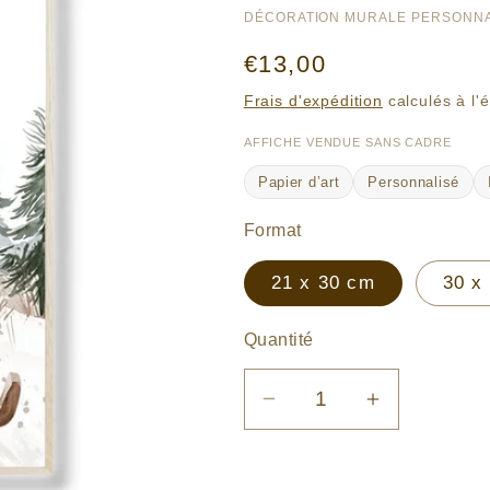
DÉCORATION MURALE PERSONNA
Prix
€13,00
habituel
Frais d'expédition
calculés à l'
AFFICHE VENDUE SANS CADRE
Papier d’art
Personnalisé
Format
21 x 30 cm
30 x
Quantité
Réduire
Augmenter
la
la
quantité
quantité