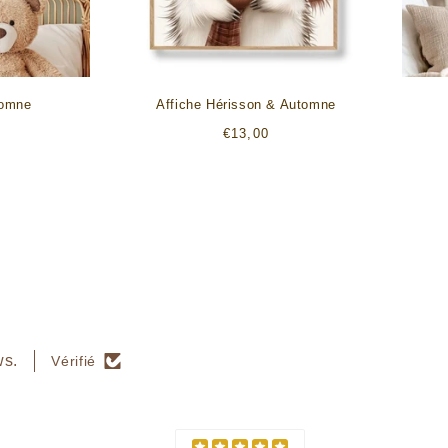
tomne
Affiche Hérisson & Automne
Prix
€13,00
habituel
ws.
Vérifié