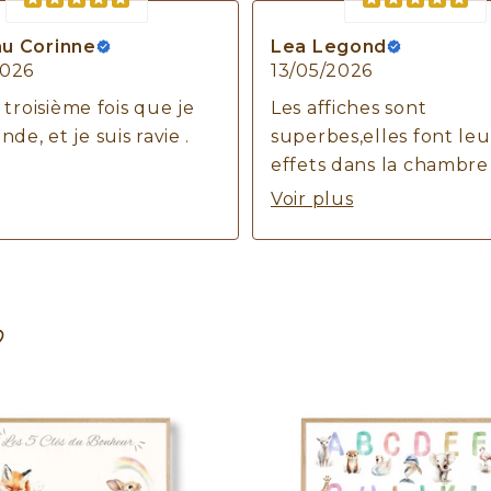
u Corinne
Lea Legond
2026
13/05/2026
a troisième fois que je
Les affiches sont
e, et je suis ravie .
superbes,elles font leu
effets dans la chambre
notre fils 😻
Voir plus
Merci beaucoup pour 
professionnalisme !
N’hésitez pas une seul
seconde à passer votre
♡
commande !😻🫶🏼