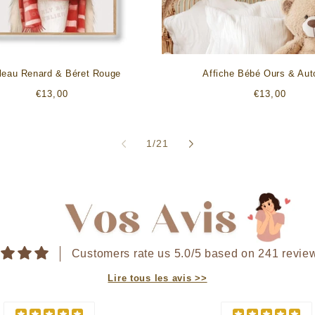
leau Renard & Béret Rouge
Affiche Bébé Ours & Au
Prix
Prix
€13,00
€13,00
habituel
habituel
de
1
/
21
Customers rate us 5.0/5 based on 241 revie
Lire tous les avis >>