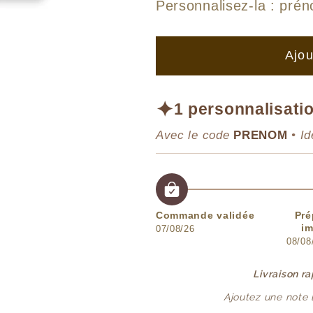
de
de
Personnalisez-la :
prén
Affiche
Affiche
Trio
Trio
Ajou
&amp;
&amp;
Luge
Luge
en
en
✦
1 personnalisatio
Forêt
Forêt
Avec le code
PRENOM
• Id
Commande validée
Pré
im
07/08/26
08/08
Livraison r
Ajoutez une note