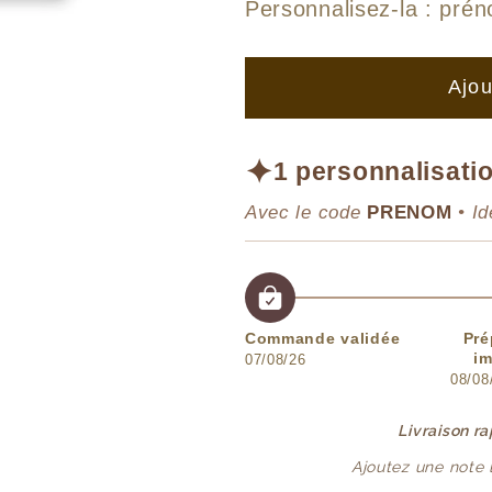
de
de
Personnalisez-la :
prén
Illustration
Illustration
Lapin
Lapin
Ajou
&amp;
&amp;
Surf
Surf
✦
1 personnalisatio
Avec le code
PRENOM
• Id
Commande validée
Pré
im
07/08/26
08/08
Livraison r
Ajoutez une note