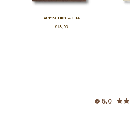
Affiche Ours & Ciré
Prix
€13,00
habituel
5.0