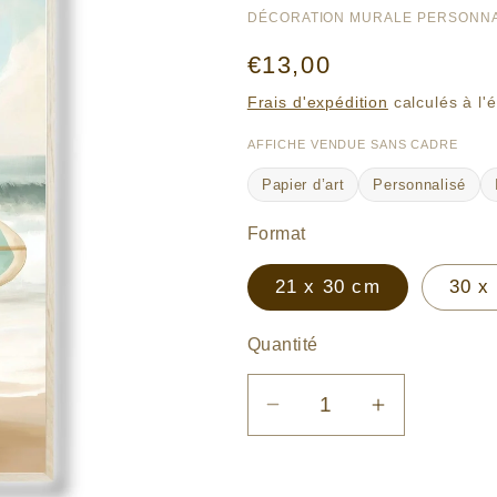
DÉCORATION MURALE PERSONNA
Prix
€13,00
habituel
Frais d'expédition
calculés à l'
AFFICHE VENDUE SANS CADRE
Papier d’art
Personnalisé
Format
21 x 30 cm
30 x
Quantité
Réduire
Augmenter
la
la
quantité
quantité