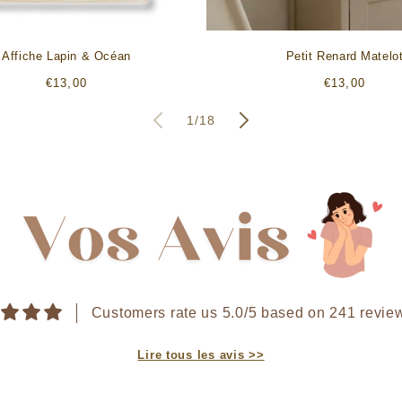
Affiche Lapin & Océan
Petit Renard Matelo
Prix
Prix
€13,00
€13,00
habituel
habituel
de
1
/
18
Customers rate us 5.0/5 based on 241 revie
Lire tous les avis >>