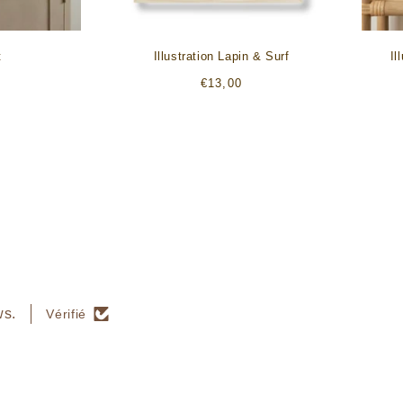
t
Illustration Lapin & Surf
Il
Prix
€13,00
habituel
ws.
Vérifié