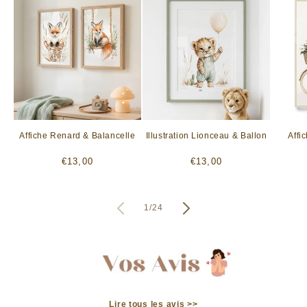
Affiche Renard & Balancelle
Illustration Lionceau & Ballon
Affi
Prix
Prix
€13,00
€13,00
habituel
habituel
de
1
/
24
Lire tous les avis >>