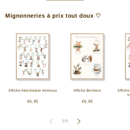
Mignonneries à prix tout doux ♡
Affiche Abécédaire Animaux
Affiche Bonheur
Affich
t
Prix
Prix
€6,95
€6,95
habituel
habituel
de
1
/
3