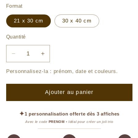
Format
21 x 30 cm
30 x 40 cm
Quantité
Réduire
Augmenter
la
la
Personnalisez-la :
prénom, date et couleurs
.
quantité
quantité
de
de
Le
Le
Ajouter au panier
lapin
lapin
et
et
les
les
✦
1 personnalisation offerte dès 3 affiches
souhaits
souhaits
Avec le code
PRENOM
• Idéal pour créer un joli trio
volants
volants