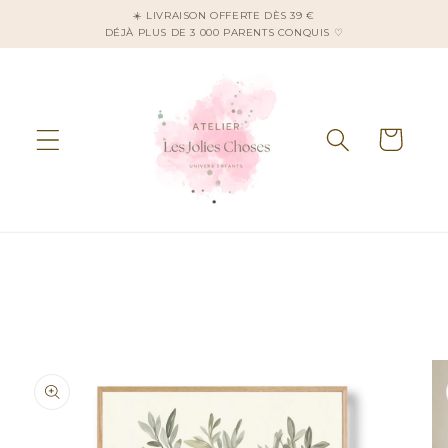
et
☀️ LIVRAISON OFFERTE DÈS 39 €
passer
DÉJÀ PLUS DE 3 000 PARENTS CONQUIS ♡
au
contenu
Panier
Passer aux
informations
produits