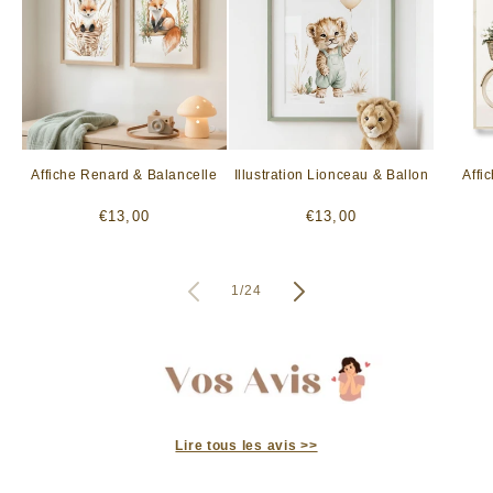
Affiche Renard & Balancelle
Illustration Lionceau & Ballon
Affi
Prix
Prix
€13,00
€13,00
habituel
habituel
de
1
/
24
Lire tous les avis >>