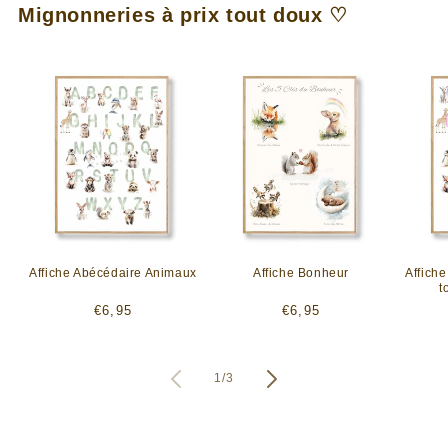
Mignonneries à prix tout doux ♡
Affiche Abécédaire Animaux
Affiche Bonheur
Affich
t
Prix
Prix
€6,95
€6,95
habituel
habituel
de
1
/
3