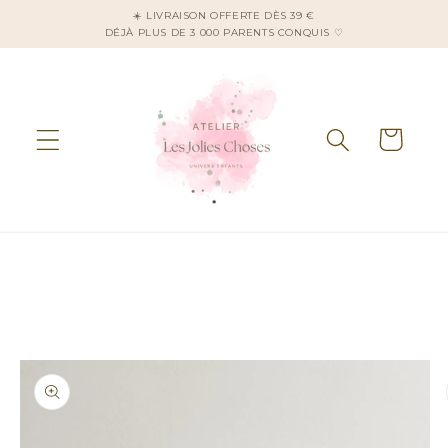
et
☀️ LIVRAISON OFFERTE DÈS 39 €
passer
DÉJÀ PLUS DE 3 000 PARENTS CONQUIS ♡
au
contenu
Panier
Passer aux
informations
produits