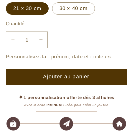
21 x 30 cm
30 x 40 cm
Quantité
Réduire
Augmenter
la
la
Personnalisez-la :
prénom, date et couleurs
.
quantité
quantité
de
de
Ourson
Ourson
Ajouter au panier
&amp;
&amp;
Petits
Petits
Cœurs
Cœurs
✦
1 personnalisation offerte dès 3 affiches
Avec le code
PRENOM
• Idéal pour créer un joli trio