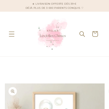
et
☀️ LIVRAISON OFFERTE DÈS 39 €
passer
DÉJÀ PLUS DE 3 000 PARENTS CONQUIS ♡
au
contenu
Panier
Passer aux
informations
produits