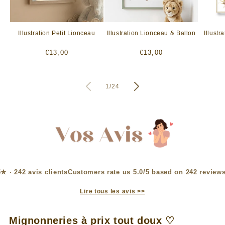
Illustration Petit Lionceau
Illustration Lionceau & Ballon
Illustr
Prix
Prix
€13,00
€13,00
habituel
habituel
de
1
/
24
Customers rate us 5.0/5 based on 242 reviews
Lire tous les avis >>
Mignonneries à prix tout doux ♡