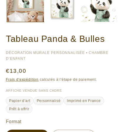
Tableau Panda & Bulles
DÉCORATION MURALE PERSONNALISÉE • CHAMBRE
D’ENFANT
Prix
€13,00
habituel
Frais d'expédition
calculés à l'étape de paiement.
AFFICHE VENDUE SANS CADRE
Papier d’art
Personnalisé
Imprimé en France
Prêt à offrir
Format