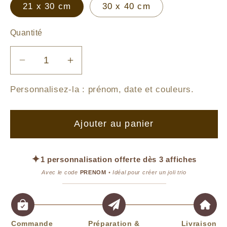
21 x 30 cm
30 x 40 cm
Quantité
Réduire
Augmenter
la
la
Personnalisez-la :
prénom, date et couleurs
.
quantité
quantité
de
de
Tableau
Tableau
Ajouter au panier
Panda
Panda
&amp;
&amp;
Bulles
Bulles
✦
1 personnalisation offerte dès 3 affiches
Avec le code
PRENOM
• Idéal pour créer un joli trio
Commande
Préparation &
Livraison