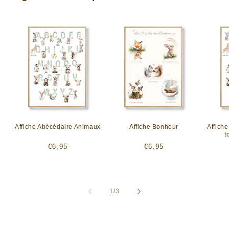
Affiche Abécédaire Animaux
Affiche Bonheur
Affich
t
Prix
Prix
€6,95
€6,95
habituel
habituel
de
1
/
3