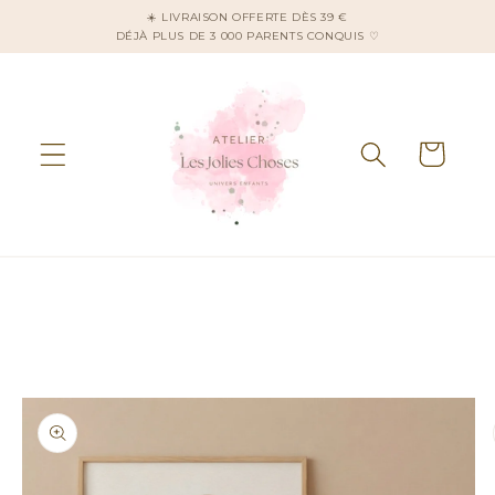
et
☀️ LIVRAISON OFFERTE DÈS 39 €
passer
DÉJÀ PLUS DE 3 000 PARENTS CONQUIS ♡
au
contenu
Panier
Passer aux
informations
produits