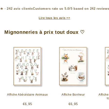
Customers rate us 5.0/5 based on 242 reviews
Lire tous les avis >>
Mignonneries à prix tout doux ♡
Affiche Abécédaire Animaux
Affiche Bonheur
Affich
t
Prix
Prix
€6,95
€6,95