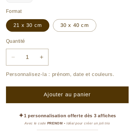
Format
21 x 30 cm
30 x 40 cm
Quantité
Réduire
Augmenter
la
la
Personnalisez-la :
prénom, date et couleurs
.
quantité
quantité
de
de
Affiche
Affiche
Ajouter au panier
Hérisson
Hérisson
–
–
La
La
✦
1 personnalisation offerte dès 3 affiches
maison
maison
Avec le code
PRENOM
• Idéal pour créer un joli trio
champignon
champignon