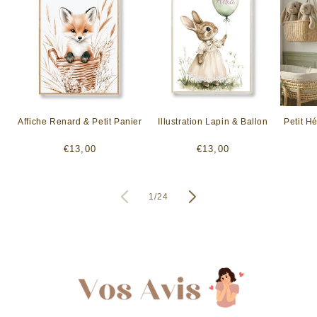
Affiche Renard & Petit Panier
Illustration Lapin & Ballon
Petit H
Prix
Prix
€13,00
€13,00
habituel
habituel
de
1
/
24