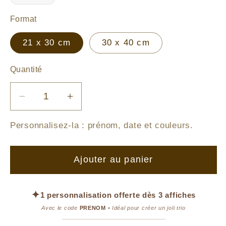
Format
21 x 30 cm
30 x 40 cm
Quantité
Réduire
Augmenter
la
la
Personnalisez-la :
prénom, date et couleurs
.
quantité
quantité
de
de
Affiche
Affiche
Ajouter au panier
-
-
Lapin
Lapin
Balançoire
Balançoire
✦
1 personnalisation offerte dès 3 affiches
Forestière
Forestière
Avec le code
PRENOM
• Idéal pour créer un joli trio