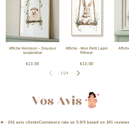
Affiche Hérisson – Douceur
Affiche - Mon Petit Lapin
Affich
suspendue
Rêveur
Prix
Prix
€13,00
€13,00
habituel
habituel
de
1
/
24
Customers rate us 5.0/5 based on 241 reviews