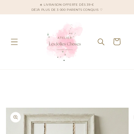
et
☀️ LIVRAISON OFFERTE DÈS 39 €
passer
DÉJÀ PLUS DE 3 000 PARENTS CONQUIS ♡
au
contenu
Panier
Passer aux
informations
produits