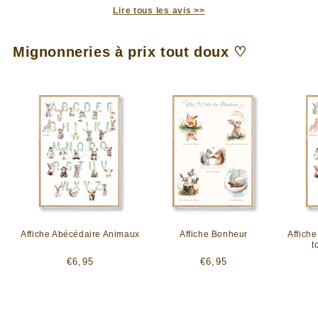
Lire tous les avis >>
Mignonneries à prix tout doux ♡
Affiche Abécédaire Animaux
Affiche Bonheur
Affich
t
Prix
Prix
€6,95
€6,95
habituel
habituel