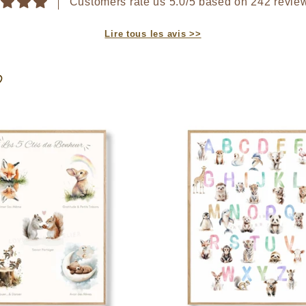
Customers rate us 5.0/5 based on 242 revie
Lire tous les avis >>
♡