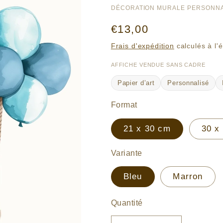
DÉCORATION MURALE PERSONNA
Prix
€13,00
habituel
Frais d'expédition
calculés à l'
AFFICHE VENDUE SANS CADRE
Papier d’art
Personnalisé
Format
21 x 30 cm
30 x
Variante
Bleu
Marron
Quantité