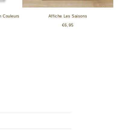
n Couleurs
Affiche Les Saisons
Prix
€6,95
habituel