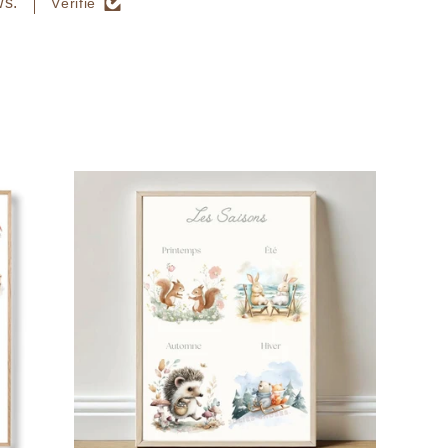
ws.
Vérifié