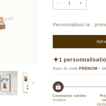
Réduire
Augmenter
la
la
quantité
quantité
de
de
Personnalisez-la :
prén
Affiche
Affiche
Ourson
Ourson
Ajou
&amp;
&amp;
Balançoire
Balançoire
✦
1 personnalisatio
Avec le code
PRENOM
• Id
Commande validée
Pré
im
07/08/26
08/08