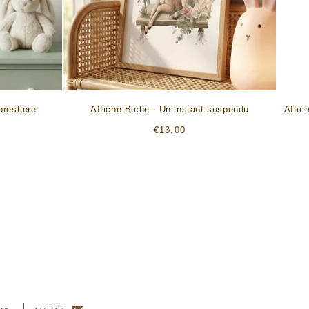
orestière
Affiche Biche - Un instant suspendu
Affic
Prix
€13,00
habituel