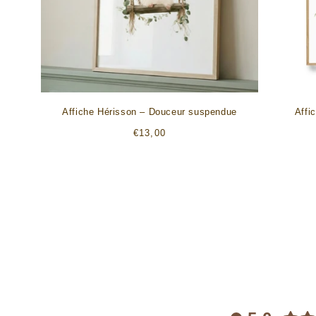
Affiche Hérisson – Douceur suspendue
Affi
Prix
€13,00
habituel