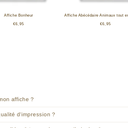
Affiche Bonheur
Affiche Abécédaire Animaux tout e
Prix
Prix
€6,95
€6,95
habituel
habituel
mon affiche ?
qualité d’impression ?