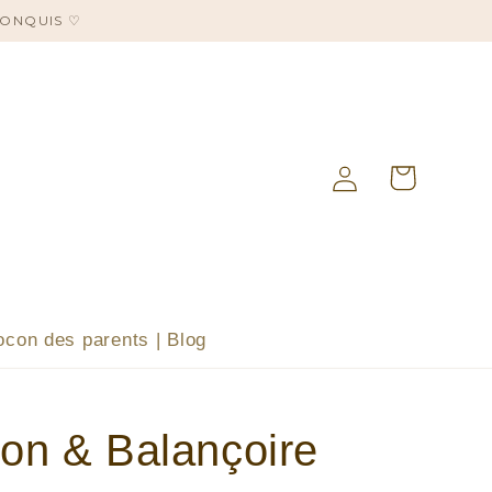
CONQUIS ♡
Panier
Connexion
ocon des parents | Blog
son & Balançoire