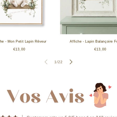
che - Mon Petit Lapin Rêveur
Affiche - Lapin Balançoire F
Prix
Prix
€13,00
€13,00
habituel
habituel
de
1
/
22