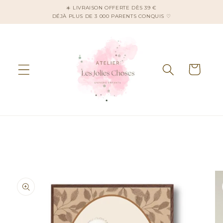
et
☀️ LIVRAISON OFFERTE DÈS 39 €
passer
DÉJÀ PLUS DE 3 000 PARENTS CONQUIS ♡
au
contenu
Panier
Passer aux
informations
produits