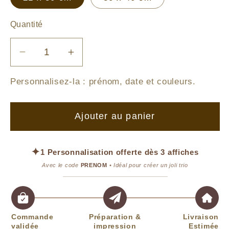
Quantité
Réduire
Augmenter
la
la
Personnalisez-la :
prénom, date et couleurs
.
quantité
quantité
de
de
Affiche
Affiche
Ajouter au panier
Oie
Oie
&amp;
&amp;
Bandana
Bandana
✦
1 Personnalisation offerte dès 3 affiches
Avec le code
PRENOM
• Idéal pour créer un joli trio
Commande
Préparation &
Livraison
validée
impression
Estimée