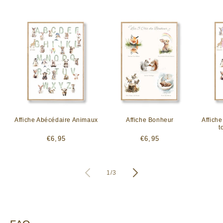
Affiche Abécédaire Animaux
Affiche Bonheur
Affich
t
Prix
Prix
€6,95
€6,95
habituel
habituel
de
1
/
3