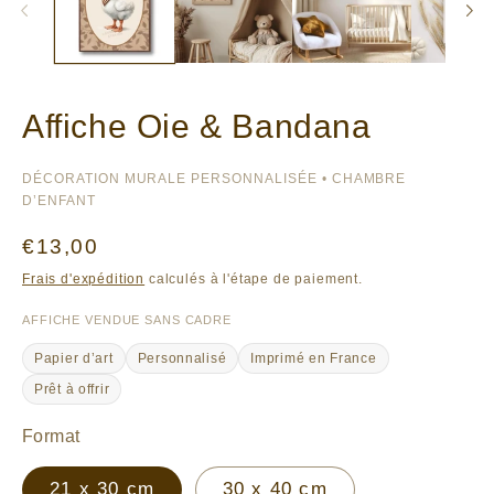
Affiche Oie & Bandana
DÉCORATION MURALE PERSONNALISÉE • CHAMBRE
D’ENFANT
Prix
€13,00
habituel
Frais d'expédition
calculés à l'étape de paiement.
AFFICHE VENDUE SANS CADRE
Papier d’art
Personnalisé
Imprimé en France
Prêt à offrir
Format
21 x 30 cm
30 x 40 cm