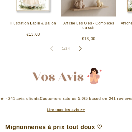
Illustration Lapin & Ballon
Affiche Les Oies - Complices
Affich
du soir
Prix
€13,00
Prix
€13,00
habituel
habituel
de
1
/
24
Customers rate us 5.0/5 based on 241 reviews
Lire tous les avis >>
Mignonneries à prix tout doux ♡