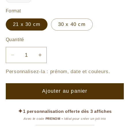
Format
21 x 30 cm
30 x 40 cm
Quantité
Réduire
Augmenter
la
la
Personnalisez-la :
prénom, date et couleurs
.
quantité
quantité
de
de
Illustration
Illustration
Ajouter au panier
–
–
Douce
Douce
lecture
lecture
✦
1 personnalisation offerte dès 3 affiches
du
du
Avec le code
PRENOM
• Idéal pour créer un joli trio
soir
soir