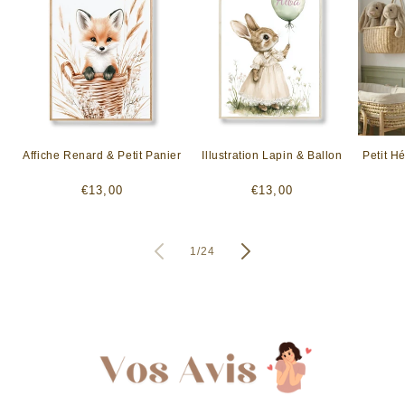
Affiche Renard & Petit Panier
Illustration Lapin & Ballon
Petit H
Prix
Prix
€13,00
€13,00
habituel
habituel
de
1
/
24