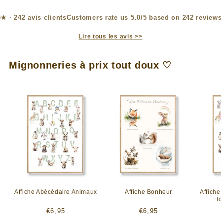
Customers rate us 5.0/5 based on 242 reviews
Lire tous les avis >>
Mignonneries à prix tout doux ♡
Affiche Abécédaire Animaux
Affiche Bonheur
Affich
t
Prix
Prix
€6,95
€6,95