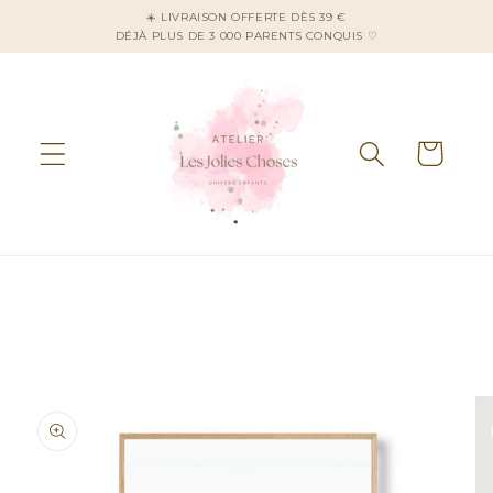
et
☀️ LIVRAISON OFFERTE DÈS 39 €
passer
DÉJÀ PLUS DE 3 000 PARENTS CONQUIS ♡
au
contenu
Panier
Passer aux
informations
produits