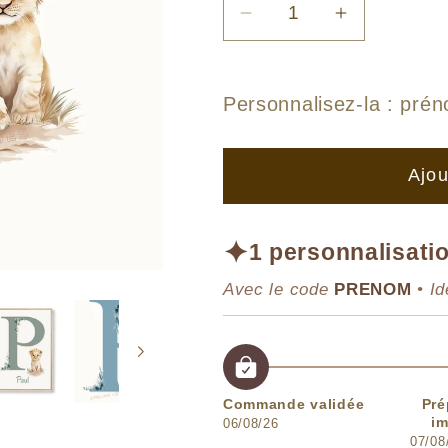
Réduire
Augmenter
la
la
quantité
quantité
de
de
Personnalisez-la :
prén
Illustration
Illustration
Lettre
Lettre
Ajou
P
P
&amp;
&amp;
Lion
Lion
✦
1 personnalisatio
Avec le code
PRENOM
• Id
Commande validée
Pré
im
06/08/26
07/08