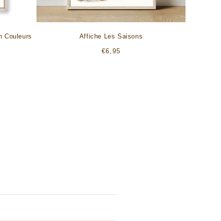
n Couleurs
Affiche Les Saisons
Prix
€6,95
habituel