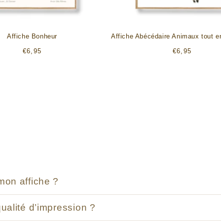
Affiche Bonheur
Affiche Abécédaire Animaux tout e
Prix
Prix
€6,95
€6,95
habituel
habituel
mon affiche ?
qualité d’impression ?