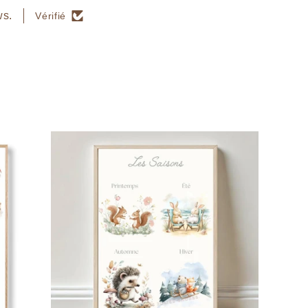
ws.
Vérifié