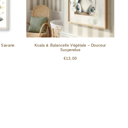
& Savane
Koala & Balancelle Végétale – Douceur
Suspendue
Prix
€13,00
habituel