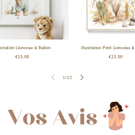
ustration Lionceau & Ballon
Illustration Petit Lionceau 
Prix
Prix
€13,00
€13,00
habituel
habituel
de
1
/
22