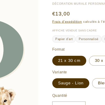
DÉCORATION MURALE PERSONNA
Prix
€13,00
habituel
Frais d'expédition
calculés à l'
AFFICHE VENDUE SANS CADRE
Papier d’art
Personnalisé
Format
21 x 30 cm
30 x
Variante
Sauge - Lion
Ble
Quantité