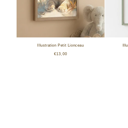
Illustration Petit Lionceau
Ill
Prix
€13,00
habituel