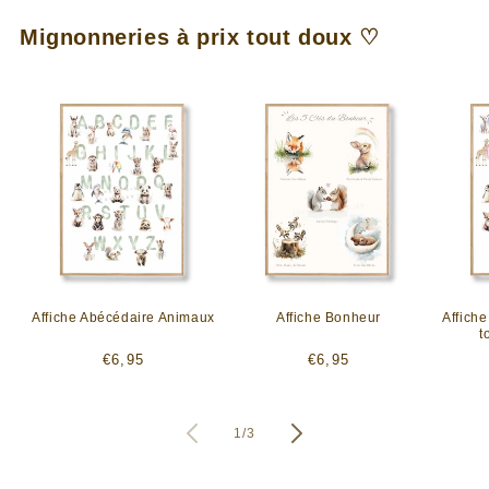
Mignonneries à prix tout doux ♡
Affiche Abécédaire Animaux
Affiche Bonheur
Affich
t
Prix
Prix
€6,95
€6,95
habituel
habituel
de
1
/
3