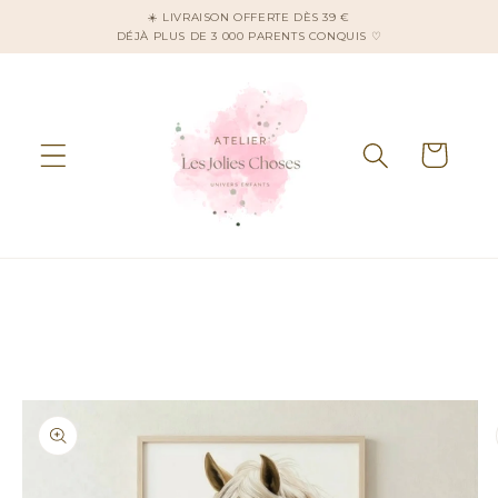
et
☀️ LIVRAISON OFFERTE DÈS 39 €
passer
DÉJÀ PLUS DE 3 000 PARENTS CONQUIS ♡
au
contenu
Panier
Passer aux
informations
produits