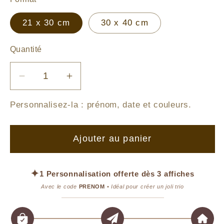
21 x 30 cm
30 x 40 cm
Quantité
Réduire
Augmenter
la
la
Personnalisez-la :
prénom, date et couleurs
.
quantité
quantité
de
de
Illustration
Illustration
Ajouter au panier
Cheval
Cheval
&amp;
&amp;
Pampa
Pampa
✦
1 Personnalisation offerte dès 3 affiches
Avec le code
PRENOM
• Idéal pour créer un joli trio