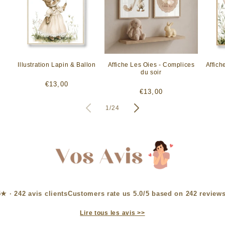
Illustration Lapin & Ballon
Affiche Les Oies - Complices
Affich
du soir
Prix
€13,00
Prix
€13,00
habituel
habituel
de
1
/
24
Customers rate us 5.0/5 based on 242 reviews
Lire tous les avis >>