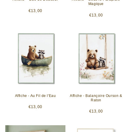
Magique
Prix
€13,00
Prix
€13,00
habituel
habituel
Affiche - Au Fil de l'Eau
Affiche - Balançoire Ourson &
Raton
Prix
€13,00
Prix
€13,00
habituel
habituel