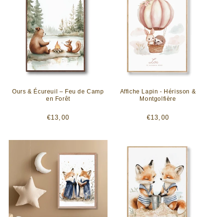
Ours & Écureuil – Feu de Camp
Affiche Lapin - Hérisson &
en Forêt
Montgolfière
Prix
Prix
€13,00
€13,00
habituel
habituel