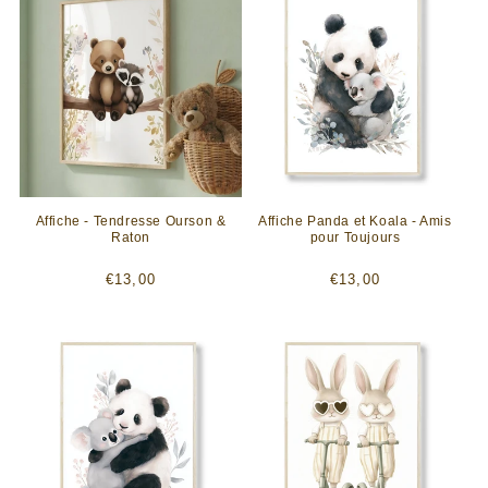
Affiche - Tendresse Ourson &
Affiche Panda et Koala - Amis
Raton
pour Toujours
Prix
Prix
€13,00
€13,00
habituel
habituel