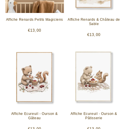
Affiche Renards Petits Magiciens
Affiche Renards & Château de
Sable
Prix
€13,00
Prix
€13,00
habituel
habituel
Affiche Ecureuil - Ourson &
Affiche Ecureuil - Ourson &
Gâteau
Pâtisserie
Prix
Prix
€13,00
€13,00