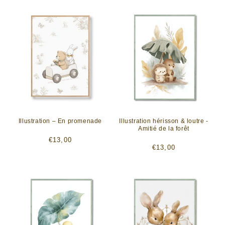
Illustration – En promenade
Illustration hérisson & loutre -
Amitié de la forêt
Prix
€13,00
Prix
€13,00
habituel
habituel