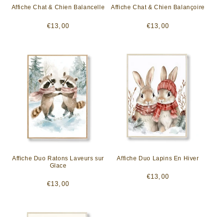
Affiche Chat & Chien Balancelle
Affiche Chat & Chien Balançoire
Prix
Prix
€13,00
€13,00
habituel
habituel
Affiche Duo Ratons Laveurs sur
Affiche Duo Lapins En Hiver
Glace
Prix
€13,00
Prix
€13,00
habituel
habituel