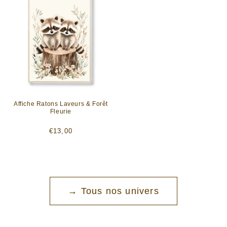
Affiche Ratons Laveurs & Forêt
Fleurie
Prix
€13,00
habituel
→ Tous nos univers