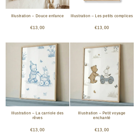
Illustration – Douce enfance
Illustration – Les petits complices
Prix
Prix
€13,00
€13,00
habituel
habituel
Illustration – La carriole des
Illustration – Petit voyage
rêves
enchanté
Prix
Prix
€13,00
€13,00
habituel
habituel