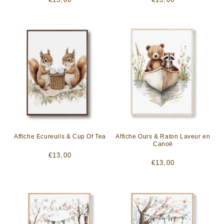
habituel
habituel
Affiche Ecureuils & Cup Of Tea
Affiche Ours & Raton Laveur en
Canoë
Prix
€13,00
Prix
€13,00
habituel
habituel