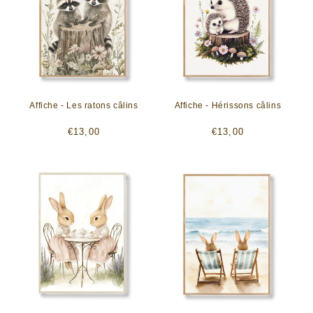
Affiche - Les ratons câlins
Affiche - Hérissons câlins
Prix
Prix
€13,00
€13,00
habituel
habituel