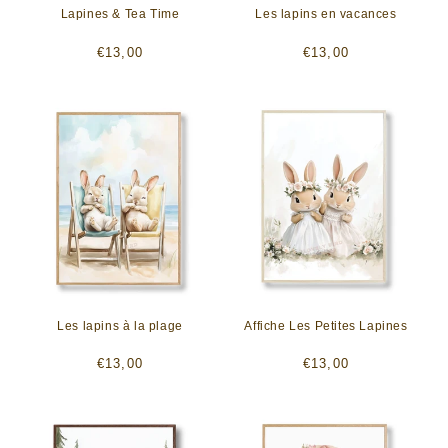
Lapines & Tea Time
Les lapins en vacances
Prix
Prix
€13,00
€13,00
habituel
habituel
Les lapins à la plage
Affiche Les Petites Lapines
Prix
Prix
€13,00
€13,00
habituel
habituel