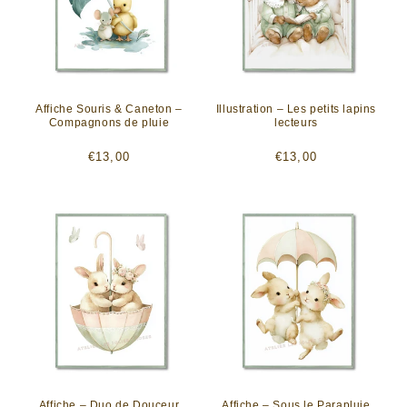
Affiche Souris & Caneton –
Illustration – Les petits lapins
Compagnons de pluie
lecteurs
Prix
Prix
€13,00
€13,00
habituel
habituel
Affiche – Duo de Douceur
Affiche – Sous le Parapluie