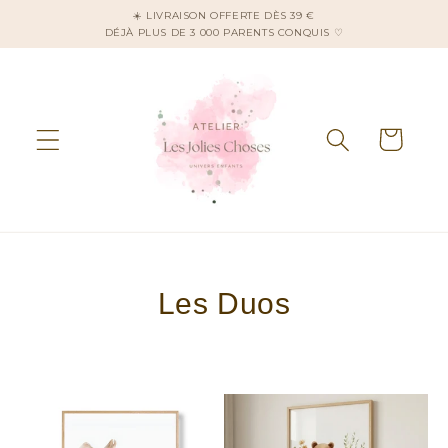
et
☀️ LIVRAISON OFFERTE DÈS 39 €
passer
DÉJÀ PLUS DE 3 000 PARENTS CONQUIS ♡
au
contenu
Panier
C
Les Duos
o
l
l