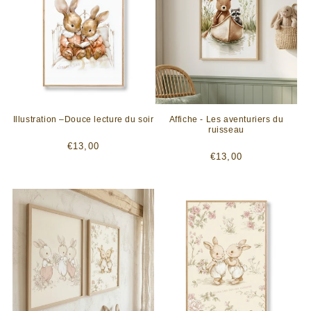
e
c
t
i
o
Illustration –Douce lecture du soir
Affiche - Les aventuriers du
ruisseau
n
Prix
€13,00
Prix
€13,00
habituel
:
habituel