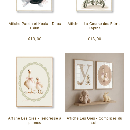
Affiche Panda et Koala - Doux
Affiche - La Course des Frères
Câlin
Lapins
Prix
Prix
€13,00
€13,00
habituel
habituel
Affiche Les Oies - Tendresse à
Affiche Les Oies - Complices du
plumes
soir